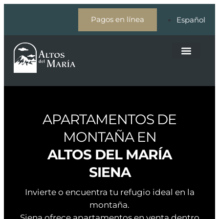
Pagos en línea
Español
Acerca de Altos del María
Nuestros Asesores
APARTAMENTOS DE
MONTAÑA EN
ALTOS DEL MARÍA
SIENA
Invierte o encuentra tu refugio ideal en la
montaña.
Siena ofrece apartamentos en venta dentro