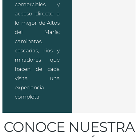
comerciales y
acceso directo a
lo mejor de Altos
del María:
caminatas,
cascadas, ríos y
miradores que
hacen de cada
visita una
experiencia
completa.
CONOCE NUESTRA