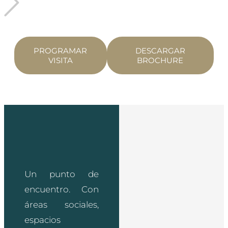
PROGRAMAR
DESCARGAR
VISITA
BROCHURE
Un punto de
encuentro. Con
áreas sociales,
espacios