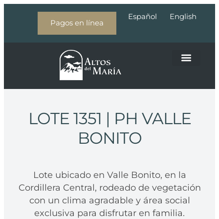
Español
English
Pagos en línea
Acerca de Altos del María
Nuestros Asesores
LOTE 1351
| PH VALLE
BONITO
Lote ubicado en Valle Bonito, en la
Cordillera Central, rodeado de vegetación
con un clima agradable y área social
exclusiva para disfrutar en familia.