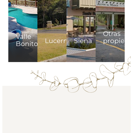
Otras
Valle
Lucerna
Siena
propied
Bonito